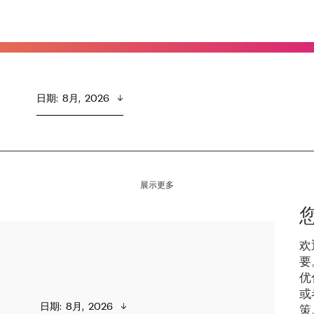
日期
:  
8月,  2026
展示更多
欢
要
优
或
日期
:  
8月,  2026
策