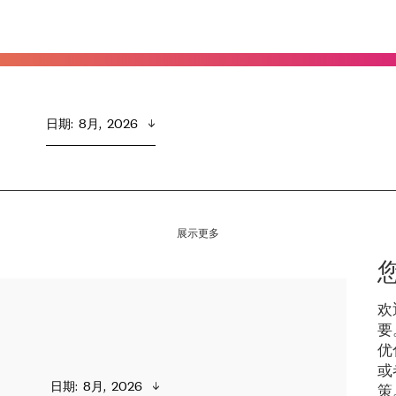
日期
:  
8月,  2026
展示更多
欢
要
优
或
日期
:  
8月,  2026
策