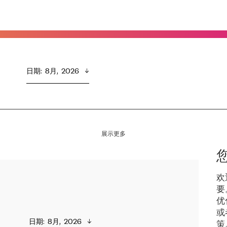
日期
:  
8月,  2026
展示更多
欢
要
优
或
日期
:  
8月,  2026
策