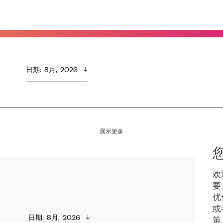
日期
:  
8月,  2026
展示更多
欢
要
优
或
日期
:  
8月,  2026
策