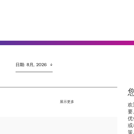
日期
:  
8月,  2026
展示更多
欢
要
优
或
策