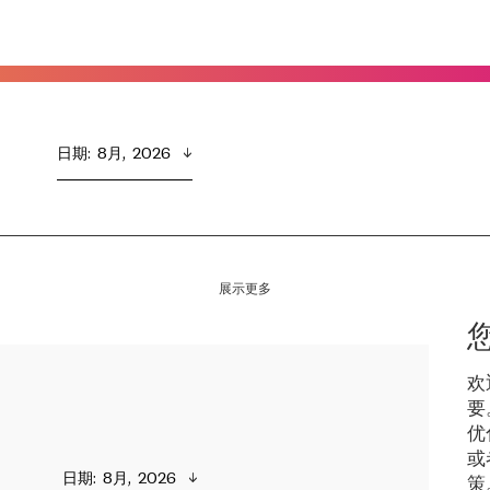
日期
:  
8月,  2026
展示更多
欢
要
优
或
日期
:  
8月,  2026
策