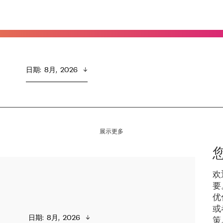
日期
:  
8月,  2026
展示更多
欢
要
优
或
日期
:  
8月,  2026
策