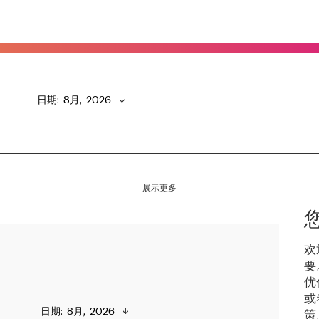
日期
:  
8月,  2026
展示更多
欢
要
优
或
日期
:  
8月,  2026
策