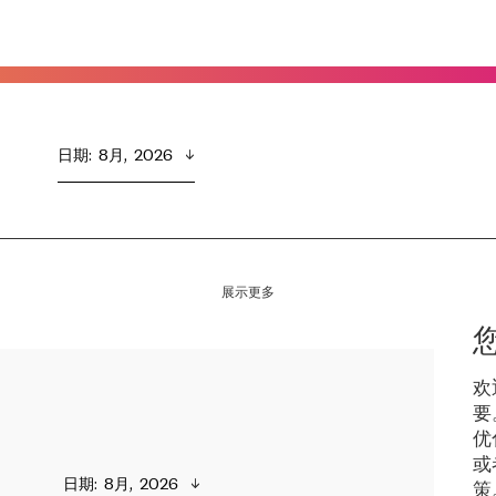
日期
:  
8月,  2026
展示更多
欢
要
优
或
日期
:  
8月,  2026
策