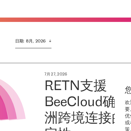
日期
:  
8月,  2026
7月 27, 2026
RETN支援
BeeCloud确
欢
要
洲跨境连接的
优
或
策