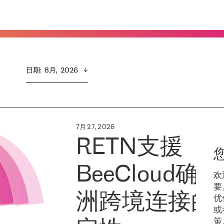
日期
:  
8月,  2026
7月 27, 2026
RETN支援
BeeCloud确
欢
要
洲跨境连接的
优
或
策