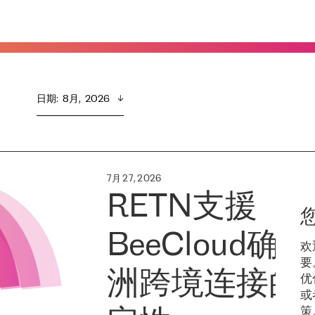
日期
:  
8月,  2026
7月 27, 2026
RETN支援
BeeCloud确
欢
要
洲跨境连接的
优
或
策