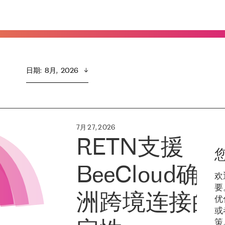
日期
:  
8月,  2026
7月 27, 2026
RETN支援
BeeCloud确
欢
要
洲跨境连接的
优
或
策