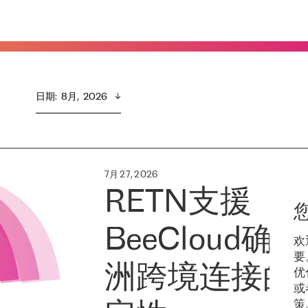
日期
:  
8月,  2026
7月 27, 2026
RETN支援
BeeCloud确
欢
要
洲跨境连接的
优
或
策