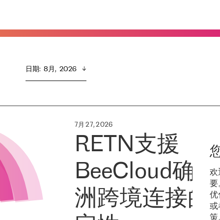
日期
:  
8月,  2026
7月 27, 2026
RETN支援
BeeCloud确
欢
要
洲跨境连接的
优
或
策