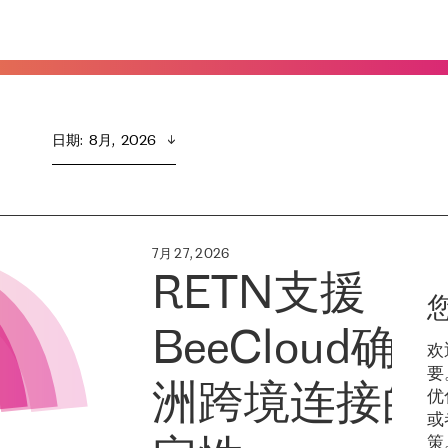
日期
:  
8月,  2026
7月 27, 2026
RETN支援
BeeCloud确
欢
要
洲跨境连接的
优
或
策