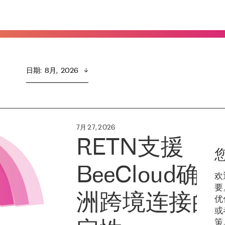
日期
:  
8月,  2026
7月 27, 2026
RETN支援
BeeCloud确
欢
要
洲跨境连接的
优
或
策