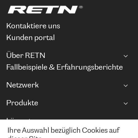
kontaktiere uns
kunden portal
Über RETN
Unternehmen
Fallbeispiele & Erfahrungsberichte
Karriere
Netzwerk
Netzwerkübersicht
Produkte
Points of Presence
BGP Communities
Capacity
Lösungen
Peering-Richtlinie
Internet Anbindung
RTT Map
Ihre Auswahl bezüglich Cookies auf
Ethernet und VPN
Managed Global Private Network
News und Events
Looking glass