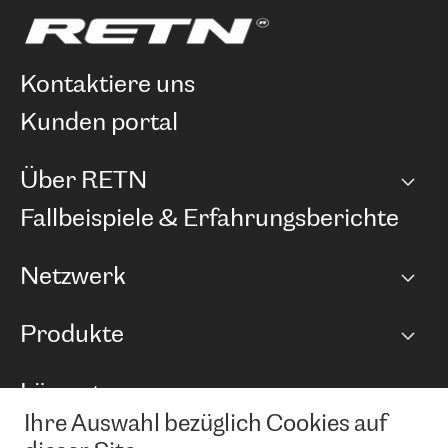
kontaktiere uns
kunden portal
Über RETN
Unternehmen
Fallbeispiele & Erfahrungsberichte
Karriere
Netzwerk
Netzwerkübersicht
Produkte
Points of Presence
BGP Communities
Capacity
Lösungen
Peering-Richtlinie
Internet Anbindung
RTT Map
Ihre Auswahl bezüglich Cookies auf
Ethernet und VPN
Managed Global Private Network
News und Events
Looking glass