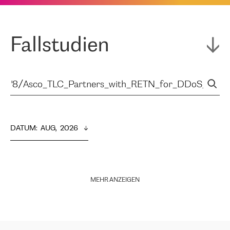
Fallstudien
DATUM
:  
AUG,  2026
MEHR ANZEIGEN