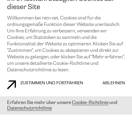
News und Events
Looking glass
dieser Site
Remote IX
Lösungen mit BGP (Border Gateway Protocol)
Colocation
Ein Port
Willkommen bei retn.net. Cookies sind für die
Möchten Sie mit uns in Verbindung bleiben?
CLOUD CONNECT-Dienst
TRANSKZ
ordnungsgemäße Funktion dieser Website unerlässlich.
DDoS-Schutz
Um Ihre Erfahrung zu verbessern, verwenden wir
Cybersicherheit
Cookies, um Statistiken zu sammeln und die
Flex IX
Email
Funktionalität der Website zu optimieren. Klicken Sie auf
"Zustimmen", um Cookies zu akzeptieren und direkt zur
Mit der Anmeldung für den Erhalt unserer News und Events
stimmen Sie unseren
Datenschutzrichtlinien
zu. Sie können diesen
Website zu gelangen, oder klicken Sie auf "Mehr erfahren",
Service jederzeit ganz einfach kündigen; klicken Sie einfach auf den
um unsere detaillierte Cookie-Richtlinie und
Link unten in der Fußzeile unserer eMails.
Datenschutzrichtlinie zu lesen.
ZUSTIMMEN UND FORTFAHREN
ABLEHNEN
COOKIE RICHTLINIEN
DATENSCHUTZRICHTLINIEN
IMPRESSUM
Erfahren Sie mehr über unsere
Cookie-Richtlinie
und
Datenschutzrichtlinie
© 2003-
2026
RETN GROUP OF COMPANIES. RETN NETWORKS LTD