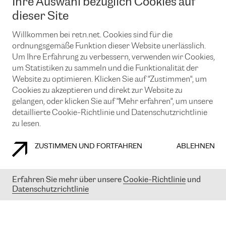
Ihre Auswahl bezüglich Cookies auf
News und Events
Looking glass
Remote IX
Lösungen mit BGP (Border Gateway Protocol)
dieser Site
Colocation
Ein Port
Möchten Sie mit uns in Verbindung bleiben?
Willkommen bei retn.net. Cookies sind für die
CLOUD CONNECT-Dienst
TRANSKZ
ordnungsgemäße Funktion dieser Website unerlässlich.
DDoS-Schutz
Cybersicherheit
Um Ihre Erfahrung zu verbessern, verwenden wir Cookies,
Flex IX
Email
um Statistiken zu sammeln und die Funktionalität der
Website zu optimieren. Klicken Sie auf "Zustimmen", um
Mit der Anmeldung für den Erhalt unserer News und Events
Cookies zu akzeptieren und direkt zur Website zu
stimmen Sie unseren
Datenschutzrichtlinien
zu. Sie können diesen
gelangen, oder klicken Sie auf "Mehr erfahren", um unsere
Service jederzeit ganz einfach kündigen; klicken Sie einfach auf den
detaillierte Cookie-Richtlinie und Datenschutzrichtlinie
Link unten in der Fußzeile unserer eMails.
zu lesen.
ZUSTIMMEN UND FORTFAHREN
ABLEHNEN
COOKIE RICHTLINIEN
DATENSCHUTZRICHTLINIEN
IMPRESSUM
Erfahren Sie mehr über unsere
Cookie-Richtlinie
und
© 2003-
2026
RETN GROUP OF COMPANIES. RETN NETWORKS LTD
Datenschutzrichtlinie