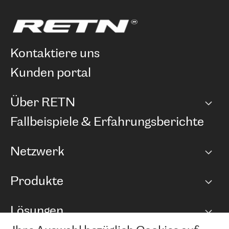
kontaktiere uns
kunden portal
Über RETN
Unternehmen
Fallbeispiele & Erfahrungsberichte
Karriere
Netzwerk
Netzwerkübersicht
Produkte
Points of Presence
BGP Communities
Capacity
Lösungen
Peering-Richtlinie
Internet Anbindung
RTT Map
Ethernet und VPN
Managed Global Private Network