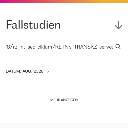
Fallstudien
DATUM
:  
AUG,  2026
MEHR ANZEIGEN