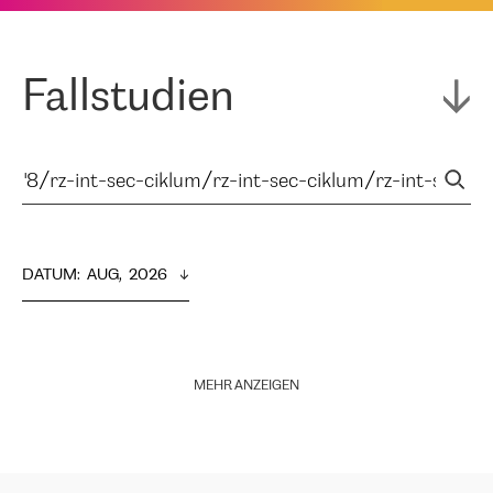
Fallstudien
DATUM
:  
AUG,  2026
MEHR ANZEIGEN