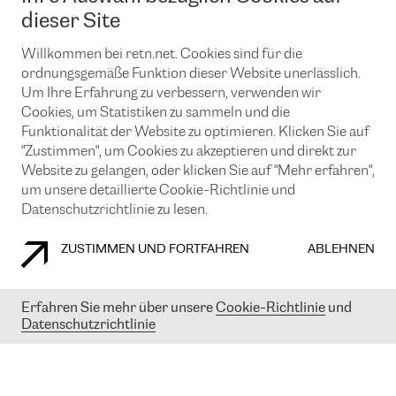
News und Events
Looking glass
dieser Site
Remote IX
Lösungen mit BGP (Border Gateway Protocol)
Colocation
Ein Port
Willkommen bei retn.net. Cookies sind für die
Möchten Sie mit uns in Verbindung bleiben?
CLOUD CONNECT-Dienst
TRANSKZ
ordnungsgemäße Funktion dieser Website unerlässlich.
DDoS-Schutz
Um Ihre Erfahrung zu verbessern, verwenden wir
Cybersicherheit
Cookies, um Statistiken zu sammeln und die
Flex IX
Email
Funktionalität der Website zu optimieren. Klicken Sie auf
"Zustimmen", um Cookies zu akzeptieren und direkt zur
Mit der Anmeldung für den Erhalt unserer News und Events
stimmen Sie unseren
Datenschutzrichtlinien
zu. Sie können diesen
Website zu gelangen, oder klicken Sie auf "Mehr erfahren",
Service jederzeit ganz einfach kündigen; klicken Sie einfach auf den
um unsere detaillierte Cookie-Richtlinie und
Link unten in der Fußzeile unserer eMails.
Datenschutzrichtlinie zu lesen.
ZUSTIMMEN UND FORTFAHREN
ABLEHNEN
COOKIE RICHTLINIEN
DATENSCHUTZRICHTLINIEN
IMPRESSUM
Erfahren Sie mehr über unsere
Cookie-Richtlinie
und
Datenschutzrichtlinie
© 2003-
2026
RETN GROUP OF COMPANIES. RETN NETWORKS LTD