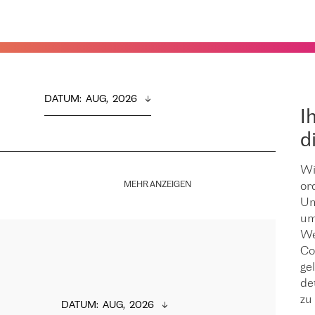
DATUM
:  
AUG,  2026
I
d
Wi
MEHR ANZEIGEN
or
Um
um
We
Co
ge
de
zu 
DATUM
:  
AUG,  2026