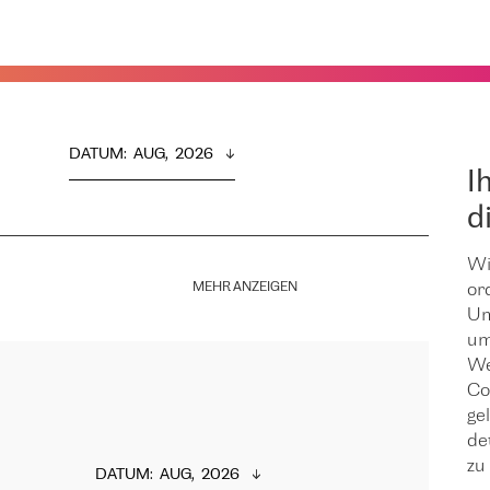
DATUM
:  
AUG,  2026
I
d
Wi
MEHR ANZEIGEN
or
Um
um
We
Co
ge
de
zu 
DATUM
:  
AUG,  2026