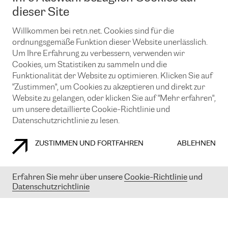
News und Events
Looking glass
dieser Site
Remote IX
Lösungen mit BGP (Border Gateway Protocol)
Colocation
Ein Port
Willkommen bei retn.net. Cookies sind für die
Möchten Sie mit uns in Verbindung bleiben?
CLOUD CONNECT-Dienst
TRANSKZ
ordnungsgemäße Funktion dieser Website unerlässlich.
DDoS-Schutz
Um Ihre Erfahrung zu verbessern, verwenden wir
Cybersicherheit
Cookies, um Statistiken zu sammeln und die
Flex IX
Email
Funktionalität der Website zu optimieren. Klicken Sie auf
"Zustimmen", um Cookies zu akzeptieren und direkt zur
Mit der Anmeldung für den Erhalt unserer News und Events
stimmen Sie unseren
Datenschutzrichtlinien
zu. Sie können diesen
Website zu gelangen, oder klicken Sie auf "Mehr erfahren",
Service jederzeit ganz einfach kündigen; klicken Sie einfach auf den
um unsere detaillierte Cookie-Richtlinie und
Link unten in der Fußzeile unserer eMails.
Datenschutzrichtlinie zu lesen.
ZUSTIMMEN UND FORTFAHREN
ABLEHNEN
COOKIE RICHTLINIEN
DATENSCHUTZRICHTLINIEN
IMPRESSUM
Erfahren Sie mehr über unsere
Cookie-Richtlinie
und
Datenschutzrichtlinie
© 2003-
2026
RETN GROUP OF COMPANIES. RETN NETWORKS LTD