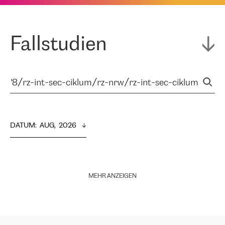
Fallstudien
DATUM
:  
AUG,  2026
MEHR ANZEIGEN