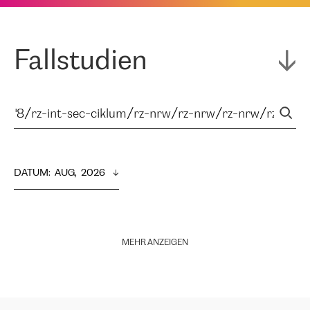
Fallstudien
DATUM
:  
AUG,  2026
MEHR ANZEIGEN