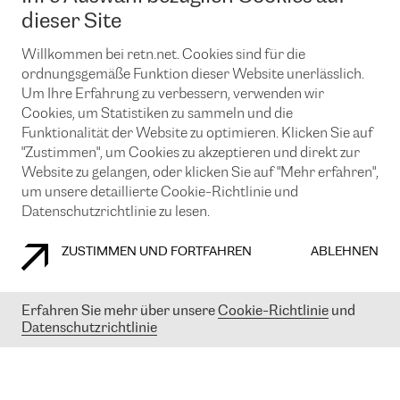
News und Events
Looking glass
dieser Site
Remote IX
Lösungen mit BGP (Border Gateway Protocol)
Colocation
Ein Port
Willkommen bei retn.net. Cookies sind für die
Möchten Sie mit uns in Verbindung bleiben?
CLOUD CONNECT-Dienst
TRANSKZ
ordnungsgemäße Funktion dieser Website unerlässlich.
DDoS-Schutz
Um Ihre Erfahrung zu verbessern, verwenden wir
Cybersicherheit
Cookies, um Statistiken zu sammeln und die
Flex IX
Email
Funktionalität der Website zu optimieren. Klicken Sie auf
"Zustimmen", um Cookies zu akzeptieren und direkt zur
Mit der Anmeldung für den Erhalt unserer News und Events
stimmen Sie unseren
Datenschutzrichtlinien
zu. Sie können diesen
Website zu gelangen, oder klicken Sie auf "Mehr erfahren",
Service jederzeit ganz einfach kündigen; klicken Sie einfach auf den
um unsere detaillierte Cookie-Richtlinie und
Link unten in der Fußzeile unserer eMails.
Datenschutzrichtlinie zu lesen.
ZUSTIMMEN UND FORTFAHREN
ABLEHNEN
COOKIE RICHTLINIEN
DATENSCHUTZRICHTLINIEN
IMPRESSUM
Erfahren Sie mehr über unsere
Cookie-Richtlinie
und
Datenschutzrichtlinie
© 2003-
2026
RETN GROUP OF COMPANIES. RETN NETWORKS LTD