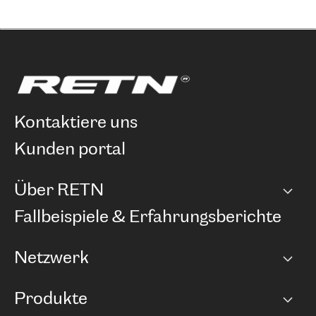
kontaktiere uns
kunden portal
Über RETN
Unternehmen
Fallbeispiele & Erfahrungsberichte
Karriere
Netzwerk
Netzwerkübersicht
Produkte
Points of Presence