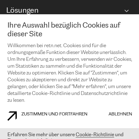
BGP Communities
Capacity
Lösungen
Peering-Richtlinie
Internet Anbindung
RTT Map
Ethernet und VPN
Managed Global Private Network
News und Events
Ihre Auswahl bezüglich Cookies auf
Looking glass
Remote IX
Lösungen mit BGP (Border Gateway Protocol)
dieser Site
Colocation
Ein Port
Möchten Sie mit uns in Verbindung bleiben?
CLOUD CONNECT-Dienst
Willkommen bei retn.net. Cookies sind für die
TRANSKZ
ordnungsgemäße Funktion dieser Website unerlässlich.
DDoS-Schutz
Cybersicherheit
Um Ihre Erfahrung zu verbessern, verwenden wir Cookies,
Flex IX
Email
um Statistiken zu sammeln und die Funktionalität der
Website zu optimieren. Klicken Sie auf "Zustimmen", um
Mit der Anmeldung für den Erhalt unserer News und Events
Cookies zu akzeptieren und direkt zur Website zu
stimmen Sie unseren
Datenschutzrichtlinien
zu. Sie können diesen
Service jederzeit ganz einfach kündigen; klicken Sie einfach auf den
gelangen, oder klicken Sie auf "Mehr erfahren", um unsere
Link unten in der Fußzeile unserer eMails.
detaillierte Cookie-Richtlinie und Datenschutzrichtlinie
zu lesen.
ZUSTIMMEN UND FORTFAHREN
ABLEHNEN
COOKIE RICHTLINIEN
DATENSCHUTZRICHTLINIEN
IMPRESSUM
Erfahren Sie mehr über unsere
Cookie-Richtlinie
und
© 2003-
2026
RETN GROUP OF COMPANIES. RETN NETWORKS LTD