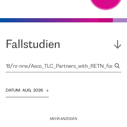
Fallstudien
DATUM
:  
AUG,  2026
MEHR ANZEIGEN