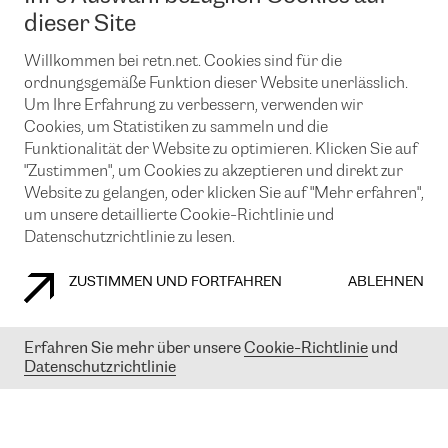
News und Events
Looking glass
dieser Site
Remote IX
Lösungen mit BGP (Border Gateway Protocol)
Colocation
Ein Port
Willkommen bei retn.net. Cookies sind für die
Möchten Sie mit uns in Verbindung bleiben?
CLOUD CONNECT-Dienst
TRANSKZ
ordnungsgemäße Funktion dieser Website unerlässlich.
DDoS-Schutz
Um Ihre Erfahrung zu verbessern, verwenden wir
Cybersicherheit
Cookies, um Statistiken zu sammeln und die
Flex IX
Email
Funktionalität der Website zu optimieren. Klicken Sie auf
"Zustimmen", um Cookies zu akzeptieren und direkt zur
Mit der Anmeldung für den Erhalt unserer News und Events
stimmen Sie unseren
Datenschutzrichtlinien
zu. Sie können diesen
Website zu gelangen, oder klicken Sie auf "Mehr erfahren",
Service jederzeit ganz einfach kündigen; klicken Sie einfach auf den
um unsere detaillierte Cookie-Richtlinie und
Link unten in der Fußzeile unserer eMails.
Datenschutzrichtlinie zu lesen.
ZUSTIMMEN UND FORTFAHREN
ABLEHNEN
COOKIE RICHTLINIEN
DATENSCHUTZRICHTLINIEN
IMPRESSUM
Erfahren Sie mehr über unsere
Cookie-Richtlinie
und
Datenschutzrichtlinie
© 2003-
2026
RETN GROUP OF COMPANIES. RETN NETWORKS LTD