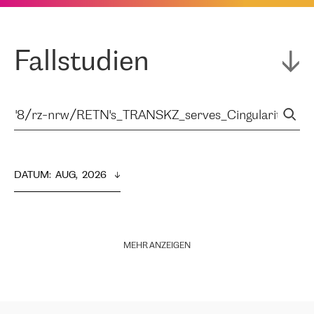
Fallstudien
DATUM
:  
AUG,  2026
MEHR ANZEIGEN