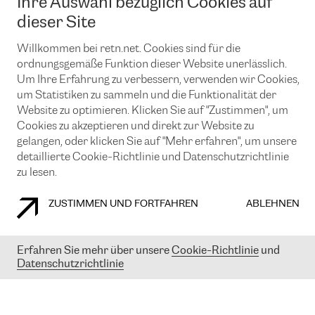
Ihre Auswahl bezüglich Cookies auf
News und Events
Looking glass
Remote IX
Lösungen mit BGP (Border Gateway Protocol)
dieser Site
Colocation
Ein Port
Möchten Sie mit uns in Verbindung bleiben?
Willkommen bei retn.net. Cookies sind für die
CLOUD CONNECT-Dienst
TRANSKZ
ordnungsgemäße Funktion dieser Website unerlässlich.
DDoS-Schutz
Cybersicherheit
Um Ihre Erfahrung zu verbessern, verwenden wir Cookies,
Flex IX
Email
um Statistiken zu sammeln und die Funktionalität der
Website zu optimieren. Klicken Sie auf "Zustimmen", um
Mit der Anmeldung für den Erhalt unserer News und Events
Cookies zu akzeptieren und direkt zur Website zu
stimmen Sie unseren
Datenschutzrichtlinien
zu. Sie können diesen
gelangen, oder klicken Sie auf "Mehr erfahren", um unsere
Service jederzeit ganz einfach kündigen; klicken Sie einfach auf den
detaillierte Cookie-Richtlinie und Datenschutzrichtlinie
Link unten in der Fußzeile unserer eMails.
zu lesen.
ZUSTIMMEN UND FORTFAHREN
ABLEHNEN
COOKIE RICHTLINIEN
DATENSCHUTZRICHTLINIEN
IMPRESSUM
Erfahren Sie mehr über unsere
Cookie-Richtlinie
und
© 2003-
2026
RETN GROUP OF COMPANIES. RETN NETWORKS LTD
Datenschutzrichtlinie