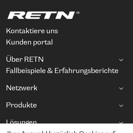
kontaktiere uns
kunden portal
Über RETN
Unternehmen
Fallbeispiele & Erfahrungsberichte
Karriere
Netzwerk
Netzwerkübersicht
Produkte
Points of Presence
BGP Communities
Capacity
Lösungen
Peering-Richtlinie
Internet Anbindung
RTT Map
Ethernet und VPN
Managed Global Private Network