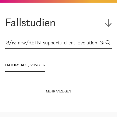
Fallstudien
DATUM
:  
AUG,  2026
MEHR ANZEIGEN