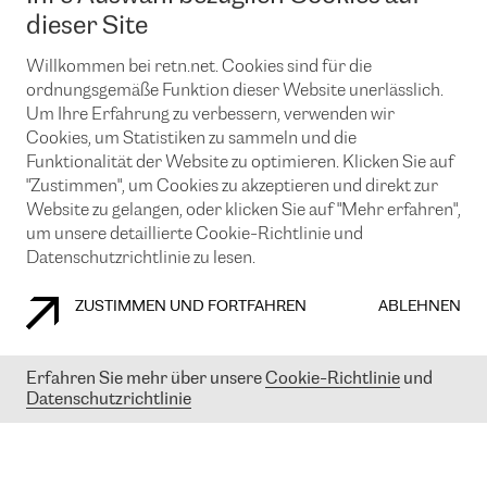
News und Events
Looking glass
dieser Site
Remote IX
Lösungen mit BGP (Border Gateway Protocol)
Colocation
Ein Port
Willkommen bei retn.net. Cookies sind für die
Möchten Sie mit uns in Verbindung bleiben?
CLOUD CONNECT-Dienst
TRANSKZ
ordnungsgemäße Funktion dieser Website unerlässlich.
DDoS-Schutz
Um Ihre Erfahrung zu verbessern, verwenden wir
Cybersicherheit
Cookies, um Statistiken zu sammeln und die
Flex IX
Email
Funktionalität der Website zu optimieren. Klicken Sie auf
"Zustimmen", um Cookies zu akzeptieren und direkt zur
Mit der Anmeldung für den Erhalt unserer News und Events
stimmen Sie unseren
Datenschutzrichtlinien
zu. Sie können diesen
Website zu gelangen, oder klicken Sie auf "Mehr erfahren",
Service jederzeit ganz einfach kündigen; klicken Sie einfach auf den
um unsere detaillierte Cookie-Richtlinie und
Link unten in der Fußzeile unserer eMails.
Datenschutzrichtlinie zu lesen.
ZUSTIMMEN UND FORTFAHREN
ABLEHNEN
COOKIE RICHTLINIEN
DATENSCHUTZRICHTLINIEN
IMPRESSUM
Erfahren Sie mehr über unsere
Cookie-Richtlinie
und
Datenschutzrichtlinie
© 2003-
2026
RETN GROUP OF COMPANIES. RETN NETWORKS LTD