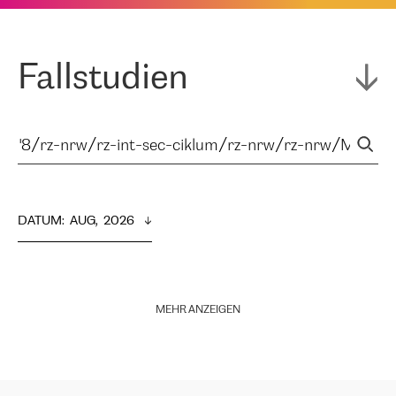
Fallstudien
DATUM
:  
AUG,  2026
MEHR ANZEIGEN