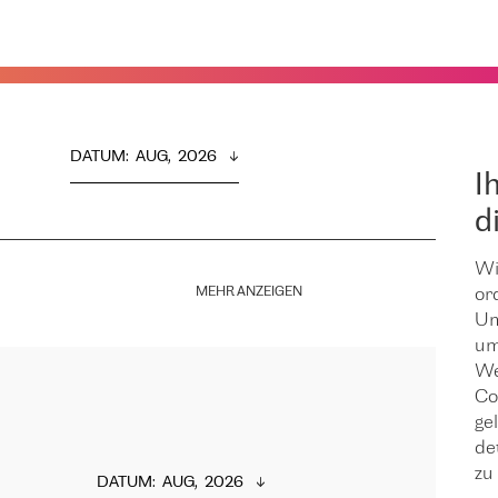
DATUM
:  
AUG,  2026
I
d
Wi
MEHR ANZEIGEN
or
Um
um
We
Co
ge
de
zu 
DATUM
:  
AUG,  2026