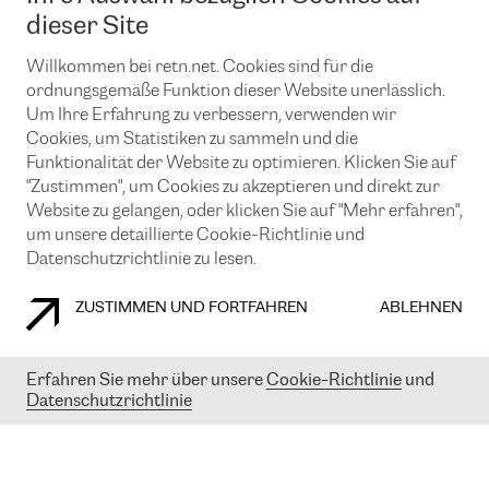
News und Events
Looking glass
dieser Site
Remote IX
Lösungen mit BGP (Border Gateway Protocol)
Colocation
Ein Port
Willkommen bei retn.net. Cookies sind für die
Möchten Sie mit uns in Verbindung bleiben?
CLOUD CONNECT-Dienst
TRANSKZ
ordnungsgemäße Funktion dieser Website unerlässlich.
DDoS-Schutz
Um Ihre Erfahrung zu verbessern, verwenden wir
Cybersicherheit
Cookies, um Statistiken zu sammeln und die
Flex IX
Email
Funktionalität der Website zu optimieren. Klicken Sie auf
"Zustimmen", um Cookies zu akzeptieren und direkt zur
Mit der Anmeldung für den Erhalt unserer News und Events
stimmen Sie unseren
Datenschutzrichtlinien
zu. Sie können diesen
Website zu gelangen, oder klicken Sie auf "Mehr erfahren",
Service jederzeit ganz einfach kündigen; klicken Sie einfach auf den
um unsere detaillierte Cookie-Richtlinie und
Link unten in der Fußzeile unserer eMails.
Datenschutzrichtlinie zu lesen.
ZUSTIMMEN UND FORTFAHREN
ABLEHNEN
COOKIE RICHTLINIEN
DATENSCHUTZRICHTLINIEN
IMPRESSUM
Erfahren Sie mehr über unsere
Cookie-Richtlinie
und
Datenschutzrichtlinie
© 2003-
2026
RETN GROUP OF COMPANIES. RETN NETWORKS LTD