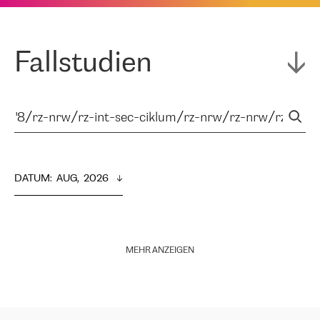
Fallstudien
DATUM
:  
AUG,  2026
MEHR ANZEIGEN