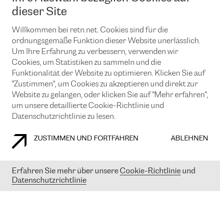
News und Events
Looking glass
dieser Site
Remote IX
Lösungen mit BGP (Border Gateway Protocol)
Colocation
Ein Port
Willkommen bei retn.net. Cookies sind für die
Möchten Sie mit uns in Verbindung bleiben?
CLOUD CONNECT-Dienst
TRANSKZ
ordnungsgemäße Funktion dieser Website unerlässlich.
DDoS-Schutz
Um Ihre Erfahrung zu verbessern, verwenden wir
Cybersicherheit
Cookies, um Statistiken zu sammeln und die
Flex IX
Email
Funktionalität der Website zu optimieren. Klicken Sie auf
"Zustimmen", um Cookies zu akzeptieren und direkt zur
Mit der Anmeldung für den Erhalt unserer News und Events
stimmen Sie unseren
Datenschutzrichtlinien
zu. Sie können diesen
Website zu gelangen, oder klicken Sie auf "Mehr erfahren",
Service jederzeit ganz einfach kündigen; klicken Sie einfach auf den
um unsere detaillierte Cookie-Richtlinie und
Link unten in der Fußzeile unserer eMails.
Datenschutzrichtlinie zu lesen.
ZUSTIMMEN UND FORTFAHREN
ABLEHNEN
COOKIE RICHTLINIEN
DATENSCHUTZRICHTLINIEN
IMPRESSUM
Erfahren Sie mehr über unsere
Cookie-Richtlinie
und
Datenschutzrichtlinie
© 2003-
2026
RETN GROUP OF COMPANIES. RETN NETWORKS LTD