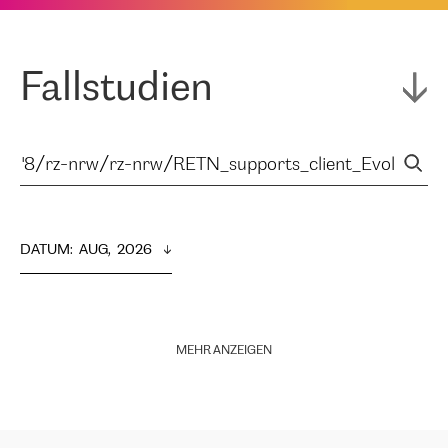
Fallstudien
DATUM
:  
AUG,  2026
MEHR ANZEIGEN