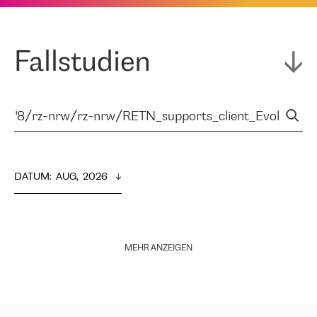
Fallstudien
DATUM
:  
AUG,  2026
MEHR ANZEIGEN