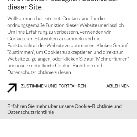
News und Events
Looking glass
dieser Site
Remote IX
Lösungen mit BGP (Border Gateway Protocol)
Colocation
Ein Port
Willkommen bei retn.net. Cookies sind für die
Möchten Sie mit uns in Verbindung bleiben?
CLOUD CONNECT-Dienst
TRANSKZ
ordnungsgemäße Funktion dieser Website unerlässlich.
DDoS-Schutz
Um Ihre Erfahrung zu verbessern, verwenden wir
Cybersicherheit
Cookies, um Statistiken zu sammeln und die
Flex IX
Email
Funktionalität der Website zu optimieren. Klicken Sie auf
"Zustimmen", um Cookies zu akzeptieren und direkt zur
Mit der Anmeldung für den Erhalt unserer News und Events
stimmen Sie unseren
Datenschutzrichtlinien
zu. Sie können diesen
Website zu gelangen, oder klicken Sie auf "Mehr erfahren",
Service jederzeit ganz einfach kündigen; klicken Sie einfach auf den
um unsere detaillierte Cookie-Richtlinie und
Link unten in der Fußzeile unserer eMails.
Datenschutzrichtlinie zu lesen.
ZUSTIMMEN UND FORTFAHREN
ABLEHNEN
COOKIE RICHTLINIEN
DATENSCHUTZRICHTLINIEN
IMPRESSUM
Erfahren Sie mehr über unsere
Cookie-Richtlinie
und
Datenschutzrichtlinie
© 2003-
2026
RETN GROUP OF COMPANIES. RETN NETWORKS LTD