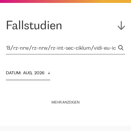
Fallstudien
DATUM
:  
AUG,  2026
MEHR ANZEIGEN