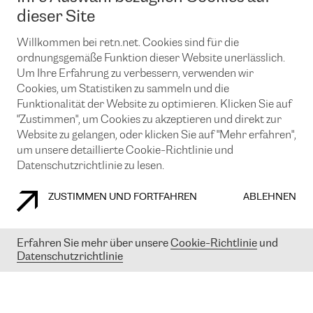
News und Events
Looking glass
dieser Site
Remote IX
Lösungen mit BGP (Border Gateway Protocol)
Colocation
Ein Port
Willkommen bei retn.net. Cookies sind für die
Möchten Sie mit uns in Verbindung bleiben?
CLOUD CONNECT-Dienst
TRANSKZ
ordnungsgemäße Funktion dieser Website unerlässlich.
DDoS-Schutz
Um Ihre Erfahrung zu verbessern, verwenden wir
Cybersicherheit
Cookies, um Statistiken zu sammeln und die
Flex IX
Email
Funktionalität der Website zu optimieren. Klicken Sie auf
"Zustimmen", um Cookies zu akzeptieren und direkt zur
Mit der Anmeldung für den Erhalt unserer News und Events
stimmen Sie unseren
Datenschutzrichtlinien
zu. Sie können diesen
Website zu gelangen, oder klicken Sie auf "Mehr erfahren",
Service jederzeit ganz einfach kündigen; klicken Sie einfach auf den
um unsere detaillierte Cookie-Richtlinie und
Link unten in der Fußzeile unserer eMails.
Datenschutzrichtlinie zu lesen.
ZUSTIMMEN UND FORTFAHREN
ABLEHNEN
COOKIE RICHTLINIEN
DATENSCHUTZRICHTLINIEN
IMPRESSUM
Erfahren Sie mehr über unsere
Cookie-Richtlinie
und
Datenschutzrichtlinie
© 2003-
2026
RETN GROUP OF COMPANIES. RETN NETWORKS LTD