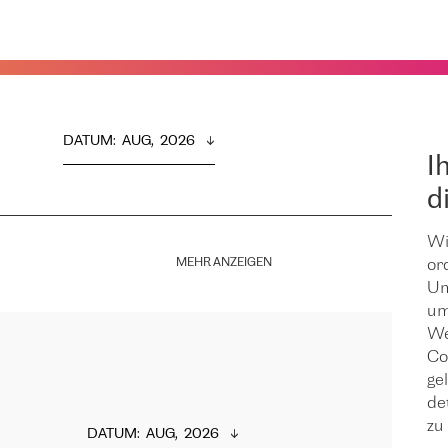
DATUM
:  
AUG,  2026
I
d
Wi
MEHR ANZEIGEN
or
Um
um
We
Co
ge
de
zu 
DATUM
:  
AUG,  2026