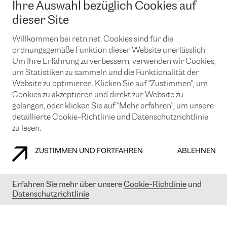
Ihre Auswahl bezüglich Cookies auf
News und Events
Looking glass
Remote IX
Lösungen mit BGP (Border Gateway Protocol)
dieser Site
Colocation
Ein Port
Möchten Sie mit uns in Verbindung bleiben?
CLOUD CONNECT-Dienst
Willkommen bei retn.net. Cookies sind für die
TRANSKZ
ordnungsgemäße Funktion dieser Website unerlässlich.
DDoS-Schutz
Cybersicherheit
Um Ihre Erfahrung zu verbessern, verwenden wir Cookies,
Flex IX
Email
um Statistiken zu sammeln und die Funktionalität der
Website zu optimieren. Klicken Sie auf "Zustimmen", um
Mit der Anmeldung für den Erhalt unserer News und Events
Cookies zu akzeptieren und direkt zur Website zu
stimmen Sie unseren
Datenschutzrichtlinien
zu. Sie können diesen
Service jederzeit ganz einfach kündigen; klicken Sie einfach auf den
gelangen, oder klicken Sie auf "Mehr erfahren", um unsere
Link unten in der Fußzeile unserer eMails.
detaillierte Cookie-Richtlinie und Datenschutzrichtlinie
zu lesen.
ZUSTIMMEN UND FORTFAHREN
ABLEHNEN
COOKIE RICHTLINIEN
DATENSCHUTZRICHTLINIEN
IMPRESSUM
Erfahren Sie mehr über unsere
Cookie-Richtlinie
und
© 2003-
2026
RETN GROUP OF COMPANIES. RETN NETWORKS LTD
Datenschutzrichtlinie