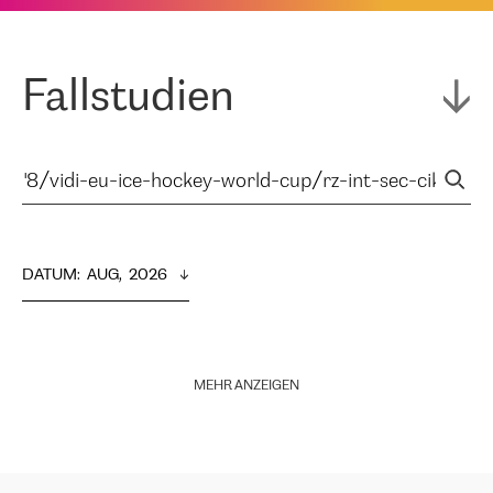
Fallstudien
DATUM
:  
AUG,  2026
MEHR ANZEIGEN