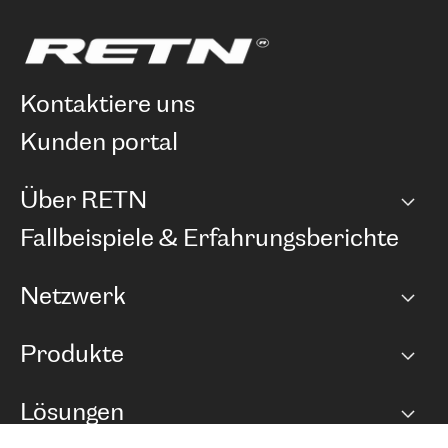
kontaktiere uns
kunden portal
Über RETN
Unternehmen
Fallbeispiele & Erfahrungsberichte
Karriere
Netzwerk
Netzwerkübersicht
Produkte
Points of Presence
BGP Communities
Capacity
Lösungen
Peering-Richtlinie
Internet Anbindung
RTT Map
Ethernet und VPN
Managed Global Private Network