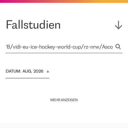
Fallstudien
DATUM
:  
AUG,  2026
MEHR ANZEIGEN