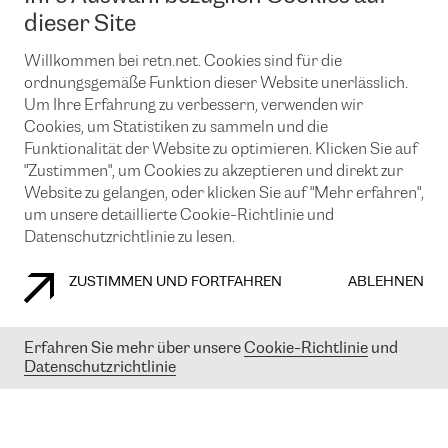
News und Events
Looking glass
dieser Site
Remote IX
Lösungen mit BGP (Border Gateway Protocol)
Colocation
Ein Port
Willkommen bei retn.net. Cookies sind für die
Möchten Sie mit uns in Verbindung bleiben?
CLOUD CONNECT-Dienst
TRANSKZ
ordnungsgemäße Funktion dieser Website unerlässlich.
DDoS-Schutz
Um Ihre Erfahrung zu verbessern, verwenden wir
Cybersicherheit
Cookies, um Statistiken zu sammeln und die
Flex IX
Email
Funktionalität der Website zu optimieren. Klicken Sie auf
"Zustimmen", um Cookies zu akzeptieren und direkt zur
Mit der Anmeldung für den Erhalt unserer News und Events
stimmen Sie unseren
Datenschutzrichtlinien
zu. Sie können diesen
Website zu gelangen, oder klicken Sie auf "Mehr erfahren",
Service jederzeit ganz einfach kündigen; klicken Sie einfach auf den
um unsere detaillierte Cookie-Richtlinie und
Link unten in der Fußzeile unserer eMails.
Datenschutzrichtlinie zu lesen.
ZUSTIMMEN UND FORTFAHREN
ABLEHNEN
COOKIE RICHTLINIEN
DATENSCHUTZRICHTLINIEN
IMPRESSUM
Erfahren Sie mehr über unsere
Cookie-Richtlinie
und
Datenschutzrichtlinie
© 2003-
2026
RETN GROUP OF COMPANIES. RETN NETWORKS LTD