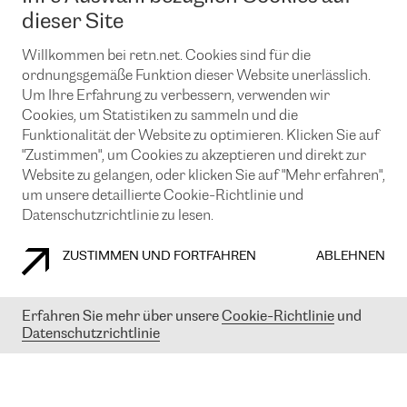
News und Events
Looking glass
dieser Site
Remote IX
Lösungen mit BGP (Border Gateway Protocol)
Colocation
Ein Port
Willkommen bei retn.net. Cookies sind für die
Möchten Sie mit uns in Verbindung bleiben?
CLOUD CONNECT-Dienst
TRANSKZ
ordnungsgemäße Funktion dieser Website unerlässlich.
DDoS-Schutz
Um Ihre Erfahrung zu verbessern, verwenden wir
Cybersicherheit
Cookies, um Statistiken zu sammeln und die
Flex IX
Email
Funktionalität der Website zu optimieren. Klicken Sie auf
"Zustimmen", um Cookies zu akzeptieren und direkt zur
Mit der Anmeldung für den Erhalt unserer News und Events
stimmen Sie unseren
Datenschutzrichtlinien
zu. Sie können diesen
Website zu gelangen, oder klicken Sie auf "Mehr erfahren",
Service jederzeit ganz einfach kündigen; klicken Sie einfach auf den
um unsere detaillierte Cookie-Richtlinie und
Link unten in der Fußzeile unserer eMails.
Datenschutzrichtlinie zu lesen.
ZUSTIMMEN UND FORTFAHREN
ABLEHNEN
COOKIE RICHTLINIEN
DATENSCHUTZRICHTLINIEN
IMPRESSUM
Erfahren Sie mehr über unsere
Cookie-Richtlinie
und
Datenschutzrichtlinie
© 2003-
2026
RETN GROUP OF COMPANIES. RETN NETWORKS LTD