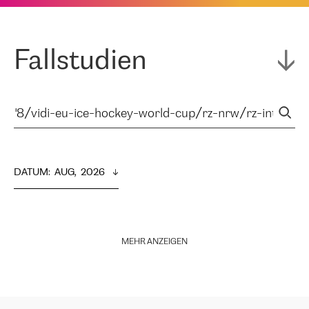
Fallstudien
DATUM
:  
AUG,  2026
MEHR ANZEIGEN