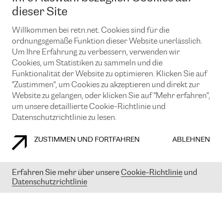
News und Events
Looking glass
dieser Site
Remote IX
Lösungen mit BGP (Border Gateway Protocol)
Colocation
Ein Port
Willkommen bei retn.net. Cookies sind für die
Möchten Sie mit uns in Verbindung bleiben?
CLOUD CONNECT-Dienst
TRANSKZ
ordnungsgemäße Funktion dieser Website unerlässlich.
DDoS-Schutz
Um Ihre Erfahrung zu verbessern, verwenden wir
Cybersicherheit
Cookies, um Statistiken zu sammeln und die
Flex IX
Email
Funktionalität der Website zu optimieren. Klicken Sie auf
"Zustimmen", um Cookies zu akzeptieren und direkt zur
Mit der Anmeldung für den Erhalt unserer News und Events
stimmen Sie unseren
Datenschutzrichtlinien
zu. Sie können diesen
Website zu gelangen, oder klicken Sie auf "Mehr erfahren",
Service jederzeit ganz einfach kündigen; klicken Sie einfach auf den
um unsere detaillierte Cookie-Richtlinie und
Link unten in der Fußzeile unserer eMails.
Datenschutzrichtlinie zu lesen.
ZUSTIMMEN UND FORTFAHREN
ABLEHNEN
COOKIE RICHTLINIEN
DATENSCHUTZRICHTLINIEN
IMPRESSUM
Erfahren Sie mehr über unsere
Cookie-Richtlinie
und
Datenschutzrichtlinie
© 2003-
2026
RETN GROUP OF COMPANIES. RETN NETWORKS LTD