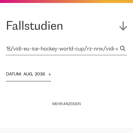
Fallstudien
DATUM
:  
AUG,  2026
MEHR ANZEIGEN