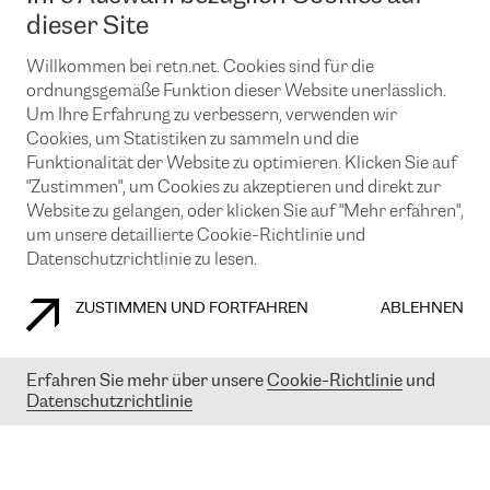
News und Events
Looking glass
dieser Site
Remote IX
Lösungen mit BGP (Border Gateway Protocol)
Colocation
Ein Port
Willkommen bei retn.net. Cookies sind für die
Möchten Sie mit uns in Verbindung bleiben?
CLOUD CONNECT-Dienst
TRANSKZ
ordnungsgemäße Funktion dieser Website unerlässlich.
DDoS-Schutz
Um Ihre Erfahrung zu verbessern, verwenden wir
Cybersicherheit
Cookies, um Statistiken zu sammeln und die
Flex IX
Email
Funktionalität der Website zu optimieren. Klicken Sie auf
"Zustimmen", um Cookies zu akzeptieren und direkt zur
Mit der Anmeldung für den Erhalt unserer News und Events
stimmen Sie unseren
Datenschutzrichtlinien
zu. Sie können diesen
Website zu gelangen, oder klicken Sie auf "Mehr erfahren",
Service jederzeit ganz einfach kündigen; klicken Sie einfach auf den
um unsere detaillierte Cookie-Richtlinie und
Link unten in der Fußzeile unserer eMails.
Datenschutzrichtlinie zu lesen.
ZUSTIMMEN UND FORTFAHREN
ABLEHNEN
COOKIE RICHTLINIEN
DATENSCHUTZRICHTLINIEN
IMPRESSUM
Erfahren Sie mehr über unsere
Cookie-Richtlinie
und
Datenschutzrichtlinie
© 2003-
2026
RETN GROUP OF COMPANIES. RETN NETWORKS LTD