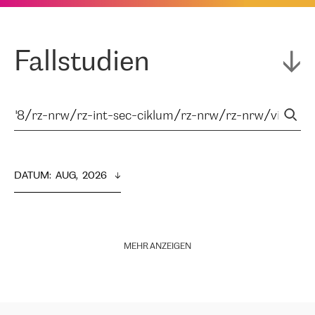
Fallstudien
DATUM
:  
AUG,  2026
MEHR ANZEIGEN