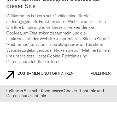
News und Events
Looking glass
dieser Site
Remote IX
Lösungen mit BGP (Border Gateway Protocol)
Colocation
Ein Port
Willkommen bei retn.net. Cookies sind für die
Möchten Sie mit uns in Verbindung bleiben?
CLOUD CONNECT-Dienst
TRANSKZ
ordnungsgemäße Funktion dieser Website unerlässlich.
DDoS-Schutz
Um Ihre Erfahrung zu verbessern, verwenden wir
Cybersicherheit
Cookies, um Statistiken zu sammeln und die
Flex IX
Email
Funktionalität der Website zu optimieren. Klicken Sie auf
"Zustimmen", um Cookies zu akzeptieren und direkt zur
Mit der Anmeldung für den Erhalt unserer News und Events
stimmen Sie unseren
Datenschutzrichtlinien
zu. Sie können diesen
Website zu gelangen, oder klicken Sie auf "Mehr erfahren",
Service jederzeit ganz einfach kündigen; klicken Sie einfach auf den
um unsere detaillierte Cookie-Richtlinie und
Link unten in der Fußzeile unserer eMails.
Datenschutzrichtlinie zu lesen.
ZUSTIMMEN UND FORTFAHREN
ABLEHNEN
COOKIE RICHTLINIEN
DATENSCHUTZRICHTLINIEN
IMPRESSUM
Erfahren Sie mehr über unsere
Cookie-Richtlinie
und
Datenschutzrichtlinie
© 2003-
2026
RETN GROUP OF COMPANIES. RETN NETWORKS LTD