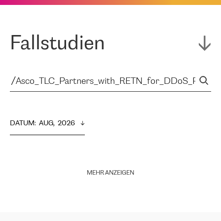
Fallstudien
DATUM
:  
AUG,  2026
MEHR ANZEIGEN