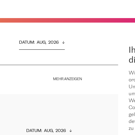
DATUM
:  
AUG,  2026
I
d
Wi
MEHR ANZEIGEN
or
Um
um
We
Co
ge
de
zu 
DATUM
:  
AUG,  2026