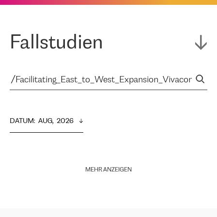
Fallstudien
DATUM
:  
AUG,  2026
MEHR ANZEIGEN