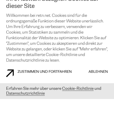
News und Events
Looking glass
dieser Site
Remote IX
Lösungen mit BGP (Border Gateway Protocol)
Colocation
Ein Port
Willkommen bei retn.net. Cookies sind für die
Möchten Sie mit uns in Verbindung bleiben?
CLOUD CONNECT-Dienst
TRANSKZ
ordnungsgemäße Funktion dieser Website unerlässlich.
DDoS-Schutz
Um Ihre Erfahrung zu verbessern, verwenden wir
Cybersicherheit
Cookies, um Statistiken zu sammeln und die
Flex IX
Email
Funktionalität der Website zu optimieren. Klicken Sie auf
"Zustimmen", um Cookies zu akzeptieren und direkt zur
Mit der Anmeldung für den Erhalt unserer News und Events
stimmen Sie unseren
Datenschutzrichtlinien
zu. Sie können diesen
Website zu gelangen, oder klicken Sie auf "Mehr erfahren",
Service jederzeit ganz einfach kündigen; klicken Sie einfach auf den
um unsere detaillierte Cookie-Richtlinie und
Link unten in der Fußzeile unserer eMails.
Datenschutzrichtlinie zu lesen.
ZUSTIMMEN UND FORTFAHREN
ABLEHNEN
COOKIE RICHTLINIEN
DATENSCHUTZRICHTLINIEN
IMPRESSUM
Erfahren Sie mehr über unsere
Cookie-Richtlinie
und
Datenschutzrichtlinie
© 2003-
2026
RETN GROUP OF COMPANIES. RETN NETWORKS LTD