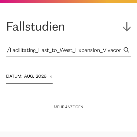
Fallstudien
DATUM
:  
AUG,  2026
MEHR ANZEIGEN