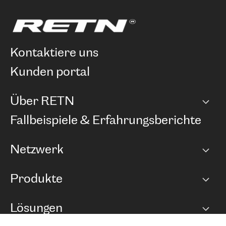
kontaktiere uns
kunden portal
Über RETN
Unternehmen
Fallbeispiele & Erfahrungsberichte
Karriere
Netzwerk
Netzwerkübersicht
Produkte
Points of Presence
BGP Communities
Capacity
Lösungen
Peering-Richtlinie
Internet Anbindung
RTT Map
Ethernet und VPN
Managed Global Private Network