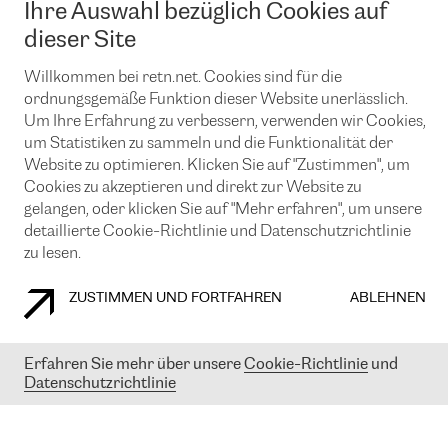
Ihre Auswahl bezüglich Cookies auf
News und Events
Looking glass
Remote IX
Lösungen mit BGP (Border Gateway Protocol)
dieser Site
Colocation
Ein Port
Möchten Sie mit uns in Verbindung bleiben?
CLOUD CONNECT-Dienst
Willkommen bei retn.net. Cookies sind für die
TRANSKZ
ordnungsgemäße Funktion dieser Website unerlässlich.
DDoS-Schutz
Cybersicherheit
Um Ihre Erfahrung zu verbessern, verwenden wir Cookies,
Flex IX
Email
um Statistiken zu sammeln und die Funktionalität der
Website zu optimieren. Klicken Sie auf "Zustimmen", um
Mit der Anmeldung für den Erhalt unserer News und Events
Cookies zu akzeptieren und direkt zur Website zu
stimmen Sie unseren
Datenschutzrichtlinien
zu. Sie können diesen
Service jederzeit ganz einfach kündigen; klicken Sie einfach auf den
gelangen, oder klicken Sie auf "Mehr erfahren", um unsere
Link unten in der Fußzeile unserer eMails.
detaillierte Cookie-Richtlinie und Datenschutzrichtlinie
zu lesen.
ZUSTIMMEN UND FORTFAHREN
ABLEHNEN
COOKIE RICHTLINIEN
DATENSCHUTZRICHTLINIEN
IMPRESSUM
Erfahren Sie mehr über unsere
Cookie-Richtlinie
und
© 2003-
2026
RETN GROUP OF COMPANIES. RETN NETWORKS LTD
Datenschutzrichtlinie