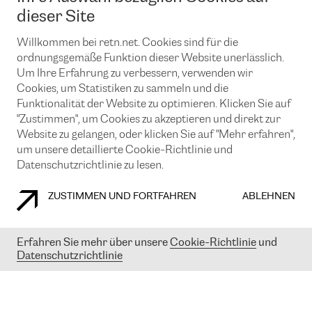
News und Events
Looking glass
dieser Site
Remote IX
Lösungen mit BGP (Border Gateway Protocol)
Colocation
Ein Port
Willkommen bei retn.net. Cookies sind für die
Möchten Sie mit uns in Verbindung bleiben?
CLOUD CONNECT-Dienst
TRANSKZ
ordnungsgemäße Funktion dieser Website unerlässlich.
DDoS-Schutz
Um Ihre Erfahrung zu verbessern, verwenden wir
Cybersicherheit
Cookies, um Statistiken zu sammeln und die
Flex IX
Email
Funktionalität der Website zu optimieren. Klicken Sie auf
"Zustimmen", um Cookies zu akzeptieren und direkt zur
Mit der Anmeldung für den Erhalt unserer News und Events
stimmen Sie unseren
Datenschutzrichtlinien
zu. Sie können diesen
Website zu gelangen, oder klicken Sie auf "Mehr erfahren",
Service jederzeit ganz einfach kündigen; klicken Sie einfach auf den
um unsere detaillierte Cookie-Richtlinie und
Link unten in der Fußzeile unserer eMails.
Datenschutzrichtlinie zu lesen.
ZUSTIMMEN UND FORTFAHREN
ABLEHNEN
COOKIE RICHTLINIEN
DATENSCHUTZRICHTLINIEN
IMPRESSUM
Erfahren Sie mehr über unsere
Cookie-Richtlinie
und
Datenschutzrichtlinie
© 2003-
2026
RETN GROUP OF COMPANIES. RETN NETWORKS LTD