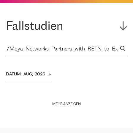
Fallstudien
DATUM
:  
AUG,  2026
MEHR ANZEIGEN