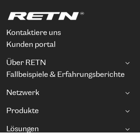
kontaktiere uns
kunden portal
Über RETN
Unternehmen
Fallbeispiele & Erfahrungsberichte
Karriere
Netzwerk
Netzwerkübersicht
Produkte
Points of Presence
BGP Communities
Capacity
Lösungen
Peering-Richtlinie
Internet Anbindung
RTT Map
Ethernet und VPN
Managed Global Private Network