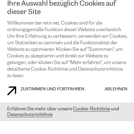
Ihre Auswahl bezüglich Cookies auf
News und Events
Looking glass
Remote IX
Lösungen mit BGP (Border Gateway Protocol)
dieser Site
Colocation
Ein Port
Möchten Sie mit uns in Verbindung bleiben?
CLOUD CONNECT-Dienst
Willkommen bei retn.net. Cookies sind für die
TRANSKZ
ordnungsgemäße Funktion dieser Website unerlässlich.
DDoS-Schutz
Cybersicherheit
Um Ihre Erfahrung zu verbessern, verwenden wir Cookies,
Flex IX
Email
um Statistiken zu sammeln und die Funktionalität der
Website zu optimieren. Klicken Sie auf "Zustimmen", um
Mit der Anmeldung für den Erhalt unserer News und Events
Cookies zu akzeptieren und direkt zur Website zu
stimmen Sie unseren
Datenschutzrichtlinien
zu. Sie können diesen
Service jederzeit ganz einfach kündigen; klicken Sie einfach auf den
gelangen, oder klicken Sie auf "Mehr erfahren", um unsere
Link unten in der Fußzeile unserer eMails.
detaillierte Cookie-Richtlinie und Datenschutzrichtlinie
zu lesen.
ZUSTIMMEN UND FORTFAHREN
ABLEHNEN
COOKIE RICHTLINIEN
DATENSCHUTZRICHTLINIEN
IMPRESSUM
Erfahren Sie mehr über unsere
Cookie-Richtlinie
und
© 2003-
2026
RETN GROUP OF COMPANIES. RETN NETWORKS LTD
Datenschutzrichtlinie