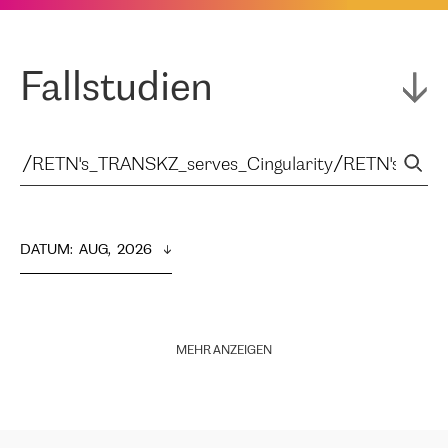
Fallstudien
DATUM
:  
AUG,  2026
MEHR ANZEIGEN