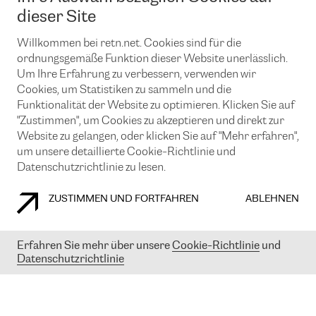
News und Events
Looking glass
dieser Site
Remote IX
Lösungen mit BGP (Border Gateway Protocol)
Colocation
Ein Port
Willkommen bei retn.net. Cookies sind für die
Möchten Sie mit uns in Verbindung bleiben?
CLOUD CONNECT-Dienst
TRANSKZ
ordnungsgemäße Funktion dieser Website unerlässlich.
DDoS-Schutz
Um Ihre Erfahrung zu verbessern, verwenden wir
Cybersicherheit
Cookies, um Statistiken zu sammeln und die
Flex IX
Email
Funktionalität der Website zu optimieren. Klicken Sie auf
"Zustimmen", um Cookies zu akzeptieren und direkt zur
Mit der Anmeldung für den Erhalt unserer News und Events
stimmen Sie unseren
Datenschutzrichtlinien
zu. Sie können diesen
Website zu gelangen, oder klicken Sie auf "Mehr erfahren",
Service jederzeit ganz einfach kündigen; klicken Sie einfach auf den
um unsere detaillierte Cookie-Richtlinie und
Link unten in der Fußzeile unserer eMails.
Datenschutzrichtlinie zu lesen.
ZUSTIMMEN UND FORTFAHREN
ABLEHNEN
COOKIE RICHTLINIEN
DATENSCHUTZRICHTLINIEN
IMPRESSUM
Erfahren Sie mehr über unsere
Cookie-Richtlinie
und
Datenschutzrichtlinie
© 2003-
2026
RETN GROUP OF COMPANIES. RETN NETWORKS LTD