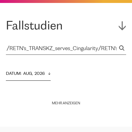
Fallstudien
DATUM
:  
AUG,  2026
MEHR ANZEIGEN