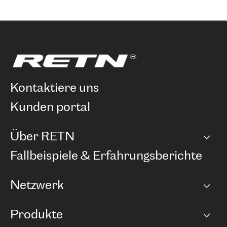
kontaktiere uns
kunden portal
Über RETN
Unternehmen
Fallbeispiele & Erfahrungsberichte
Karriere
Netzwerk
Netzwerkübersicht
Produkte
Points of Presence