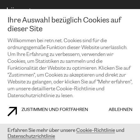
BGP Communities
Capacity
Lösungen
Peering-Richtlinie
Internet Anbindung
RTT Map
Ihre Auswahl bezüglich Cookies auf
Ethernet und VPN
Managed Global Private Network
News und Events
Looking glass
dieser Site
Remote IX
Lösungen mit BGP (Border Gateway Protocol)
Colocation
Ein Port
Willkommen bei retn.net. Cookies sind für die
Möchten Sie mit uns in Verbindung bleiben?
CLOUD CONNECT-Dienst
TRANSKZ
ordnungsgemäße Funktion dieser Website unerlässlich.
DDoS-Schutz
Um Ihre Erfahrung zu verbessern, verwenden wir
Cybersicherheit
Cookies, um Statistiken zu sammeln und die
Flex IX
Email
Funktionalität der Website zu optimieren. Klicken Sie auf
"Zustimmen", um Cookies zu akzeptieren und direkt zur
Mit der Anmeldung für den Erhalt unserer News und Events
stimmen Sie unseren
Datenschutzrichtlinien
zu. Sie können diesen
Website zu gelangen, oder klicken Sie auf "Mehr erfahren",
Service jederzeit ganz einfach kündigen; klicken Sie einfach auf den
um unsere detaillierte Cookie-Richtlinie und
Link unten in der Fußzeile unserer eMails.
Datenschutzrichtlinie zu lesen.
ZUSTIMMEN UND FORTFAHREN
ABLEHNEN
COOKIE RICHTLINIEN
DATENSCHUTZRICHTLINIEN
IMPRESSUM
Erfahren Sie mehr über unsere
Cookie-Richtlinie
und
Datenschutzrichtlinie
© 2003-
2026
RETN GROUP OF COMPANIES. RETN NETWORKS LTD