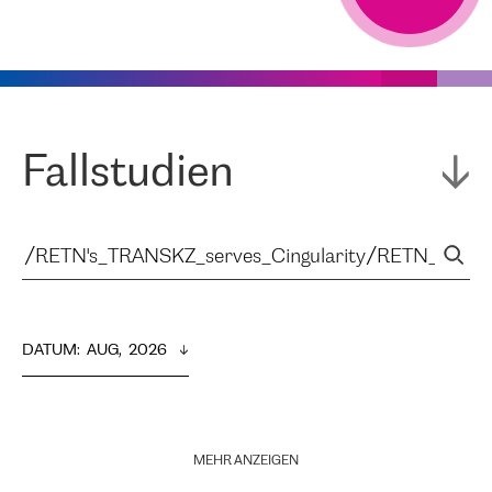
Fallstudien
DATUM
:  
AUG,  2026
MEHR ANZEIGEN