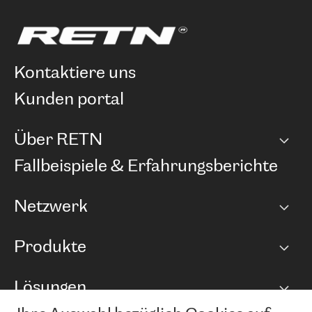
kontaktiere uns
kunden portal
Über RETN
Unternehmen
Fallbeispiele & Erfahrungsberichte
Karriere
Netzwerk
Netzwerkübersicht
Produkte
Points of Presence
BGP Communities
Capacity
Lösungen
Peering-Richtlinie
Internet Anbindung
RTT Map
Ethernet und VPN
Managed Global Private Network