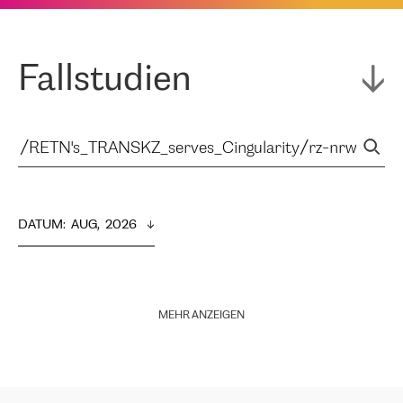
Fallstudien
DATUM
:  
AUG,  2026
MEHR ANZEIGEN