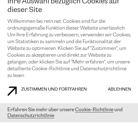
Ihre Auswahl bezüglich Cookies auf
News und Events
Looking glass
Remote IX
Lösungen mit BGP (Border Gateway Protocol)
dieser Site
Colocation
Ein Port
Möchten Sie mit uns in Verbindung bleiben?
Willkommen bei retn.net. Cookies sind für die
CLOUD CONNECT-Dienst
TRANSKZ
ordnungsgemäße Funktion dieser Website unerlässlich.
DDoS-Schutz
Cybersicherheit
Um Ihre Erfahrung zu verbessern, verwenden wir Cookies,
Flex IX
Email
um Statistiken zu sammeln und die Funktionalität der
Website zu optimieren. Klicken Sie auf "Zustimmen", um
Mit der Anmeldung für den Erhalt unserer News und Events
Cookies zu akzeptieren und direkt zur Website zu
stimmen Sie unseren
Datenschutzrichtlinien
zu. Sie können diesen
gelangen, oder klicken Sie auf "Mehr erfahren", um unsere
Service jederzeit ganz einfach kündigen; klicken Sie einfach auf den
detaillierte Cookie-Richtlinie und Datenschutzrichtlinie
Link unten in der Fußzeile unserer eMails.
zu lesen.
ZUSTIMMEN UND FORTFAHREN
ABLEHNEN
COOKIE RICHTLINIEN
DATENSCHUTZRICHTLINIEN
IMPRESSUM
Erfahren Sie mehr über unsere
Cookie-Richtlinie
und
© 2003-
2026
RETN GROUP OF COMPANIES. RETN NETWORKS LTD
Datenschutzrichtlinie